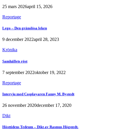
25 mars 2026
april 15, 2026
Reportage
Lego – Den gränslösa leken
9 december 2022
april 28, 2023
Krönika
Samhällets röst
7 september 2022
oktober 19, 2022
Reportage
Intervju med Cosplayaren Fanny M. Bystedt
26 november 2020
december 17, 2020
Dikt
Hösttidens Tedeum – Dikt av Rasmus Högstedt.