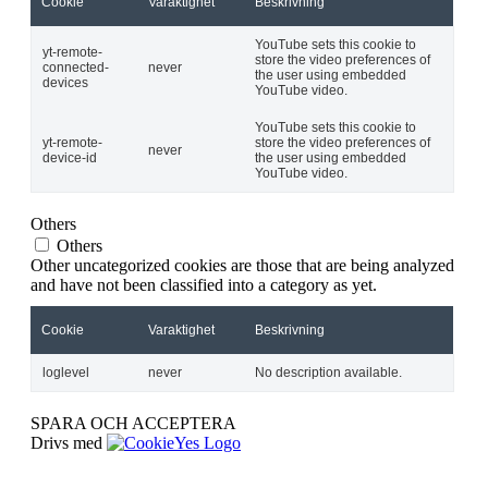
Cookie
Varaktighet
Beskrivning
YouTube sets this cookie to
yt-remote-
store the video preferences of
connected-
never
the user using embedded
devices
YouTube video.
YouTube sets this cookie to
yt-remote-
store the video preferences of
never
device-id
the user using embedded
YouTube video.
Others
Others
Other uncategorized cookies are those that are being analyzed
and have not been classified into a category as yet.
Cookie
Varaktighet
Beskrivning
loglevel
never
No description available.
SPARA OCH ACCEPTERA
Drivs med