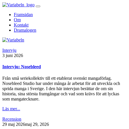
Skip
to
Framsidan
content
Om
Kontakt
Dramalogen
Intervju
Variabeln
3 juni 2026
Intervju: Nosebleed
Från små seriekollektiv till ett etablerat svenskt mangaförlag.
Nosebleed Studio har under många år arbetat för att utveckla och
sprida manga i Sverige. I den här intervjun berättar de om sin
historia, sina största framgångar och vad som krävs för att lyckas
som mangatecknare.
Läs mer...
Recension
29 maj 2026
maj 29, 2026