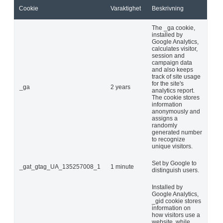
Cookie
Varaktighet
Beskrivning
The _ga cookie,
installed by
Google Analytics,
calculates visitor,
session and
campaign data
and also keeps
track of site usage
for the site's
_ga
2 years
analytics report.
The cookie stores
information
anonymously and
assigns a
randomly
generated number
to recognize
unique visitors.
Set by Google to
_gat_gtag_UA_135257008_1
1 minute
distinguish users.
Installed by
Google Analytics,
_gid cookie stores
information on
how visitors use a
website, while