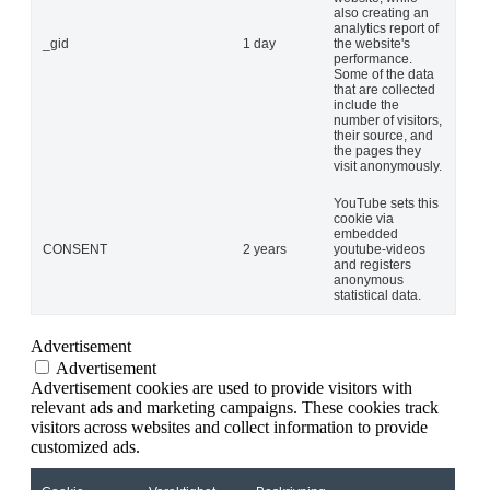
also creating an
analytics report of
_gid
1 day
the website's
performance.
Some of the data
that are collected
include the
number of visitors,
their source, and
the pages they
visit anonymously.
YouTube sets this
cookie via
embedded
CONSENT
2 years
youtube-videos
and registers
anonymous
statistical data.
Advertisement
Advertisement
Advertisement cookies are used to provide visitors with
relevant ads and marketing campaigns. These cookies track
visitors across websites and collect information to provide
customized ads.