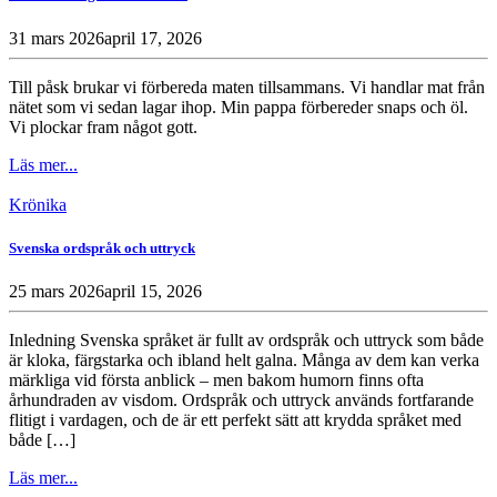
31 mars 2026
april 17, 2026
Till påsk brukar vi förbereda maten tillsammans. Vi handlar mat från
nätet som vi sedan lagar ihop. Min pappa förbereder snaps och öl.
Vi plockar fram något gott.
Läs mer...
Krönika
Svenska ordspråk och uttryck
25 mars 2026
april 15, 2026
Inledning Svenska språket är fullt av ordspråk och uttryck som både
är kloka, färgstarka och ibland helt galna. Många av dem kan verka
märkliga vid första anblick – men bakom humorn finns ofta
århundraden av visdom. Ordspråk och uttryck används fortfarande
flitigt i vardagen, och de är ett perfekt sätt att krydda språket med
både […]
Läs mer...