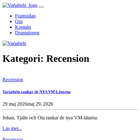
Skip
to
Framsidan
content
Om
Kontakt
Dramalogen
Variabeln
Kategori:
Recension
Recension
Variabeln rankar de NYA VM-Låtarna
29 maj 2026
maj 29, 2026
Johan, Tjalle och Ola rankar de nya VM-låtarna.
Läs mer...
Recension