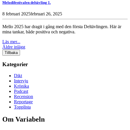
Melodifestivalen deltävling 1.
8 februari 2025
februari 26, 2025
Mello 2025 har dragit i gång med den första Deltävlingen. Här är
mina tankar, både positiva och negativa.
Läs mer...
Inläggsnavigering
Äldre inlägg
Tillbaka
Kategorier
Dikt
Intervju
Krönika
Podcast
Recension
Reportage
Topplista
Om Variabeln