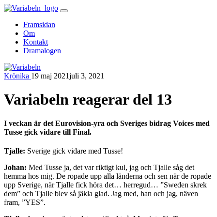
Skip
to
Framsidan
content
Om
Kontakt
Dramalogen
Krönika
19 maj 2021
juli 3, 2021
Variabeln
Variabeln reagerar del 13
I veckan är det Eurovision-yra och Sveriges bidrag Voices med
Tusse gick vidare till Final.
Tjalle:
Sverige gick vidare med Tusse!
Johan:
Med Tusse ja, det var riktigt kul, jag och Tjalle såg det
hemma hos mig. De ropade upp alla länderna och sen när de ropade
upp Sverige, när Tjalle fick höra det… herregud… ”Sweden skrek
dem” och Tjalle blev så jäkla glad. Jag med, han och jag, näven
fram, ”YES”.