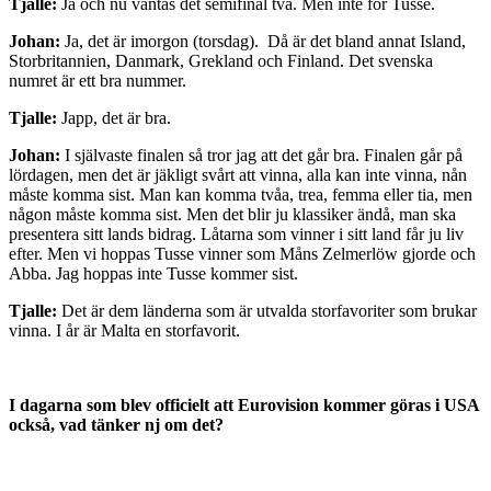
Tjalle:
Ja och nu väntas det semifinal två. Men inte för Tusse.
Johan:
Ja, det är imorgon (torsdag).
Då är det bland annat Island,
Storbritannien, Danmark, Grekland och Finland. Det svenska
numret är ett bra nummer.
Tjalle:
Japp, det är bra.
Johan:
I självaste finalen så tror jag att det går bra. Finalen går på
lördagen, men det är jäkligt svårt att vinna, alla kan inte vinna, nån
måste komma sist.
Man kan komma tvåa, trea, femma eller tia, men
någon måste komma sist. Men det blir ju klassiker ändå, man ska
presentera sitt lands bidrag. Låtarna som vinner i sitt land får ju liv
efter. Men vi hoppas Tusse vinner som Måns Zelmerlöw gjorde och
Abba.
Jag hoppas inte Tusse kommer sist.
Tjalle:
Det är dem länderna som är utvalda storfavoriter som brukar
vinna. I år är Malta en storfavorit.
I dagarna som blev officielt att Eurovision kommer göras i USA
också, vad tänker nj om det?