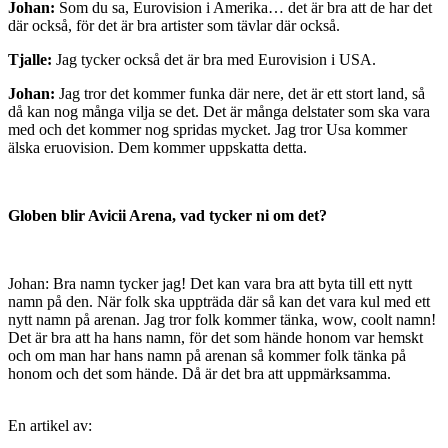
Johan:
Som du sa, Eurovision i Amerika… det är bra att de har det
där också, för det är bra artister som tävlar där också.
Tjalle:
Jag tycker också det är bra med Eurovision i USA.
Johan:
Jag tror det kommer funka där nere, det är ett stort land, så
då kan nog många vilja se det. Det är många delstater som ska vara
med och det kommer nog spridas mycket. Jag tror Usa kommer
älska eruovision. Dem kommer uppskatta detta.
Globen blir Avicii Arena, vad tycker ni om det?
Johan: Bra namn tycker jag! Det kan vara bra att byta till ett nytt
namn på den. När folk ska uppträda där så kan det vara kul med ett
nytt namn på arenan. Jag tror folk kommer tänka, wow, coolt namn!
Det är bra att ha hans namn, för det som hände honom var hemskt
och om man har hans namn på arenan så kommer folk tänka på
honom och det som hände. Då är det bra att uppmärksamma.
En artikel av: