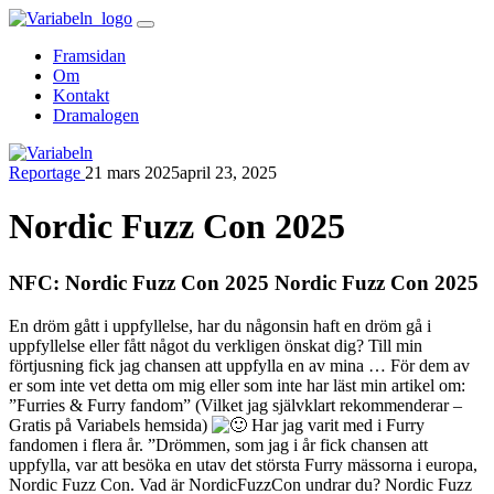
Skip
to
Framsidan
content
Om
Kontakt
Dramalogen
Reportage
21 mars 2025
april 23, 2025
Variabeln
Nordic Fuzz Con 2025
NFC: Nordic Fuzz Con 2025 Nordic Fuzz Con 2025
En dröm gått i uppfyllelse, har du någonsin haft en dröm gå i
uppfyllelse eller fått något du verkligen önskat dig? Till min
förtjusning fick jag chansen att uppfylla en av mina … För dem av
er som inte vet detta om mig eller som inte har läst min artikel om:
”Furries & Furry fandom” (Vilket jag självklart rekommenderar –
Gratis på Variabels hemsida)
Har jag varit med i Furry
fandomen i flera år. ”Drömmen, som jag i år fick chansen att
uppfylla, var att besöka en utav det största Furry mässorna i europa,
Nordic Fuzz Con. Vad är NordicFuzzCon undrar du? Nordic Fuzz