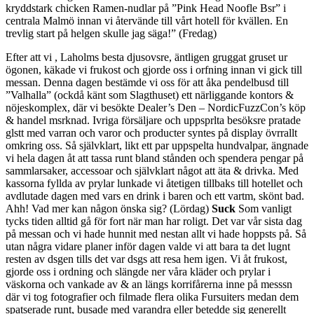
kryddstark chicken Ramen-nudlar på ”Pink Head Noofle Bsr” i
centrala Malmö innan vi återvände till vårt hotell för kvällen. En
trevlig start på helgen skulle jag säga!” (Fredag)
Efter att vi , Laholms besta djusovsre, äntligen gruggat gruset ur
ögonen, käkade vi frukost och gjorde oss i orfning innan vi gick till
messan. Denna dagen bestämde vi oss för att åka pendelbusd till
”Valhalla” (ockdå känt som Slagthuset) ett närliggande kontors &
nöjeskomplex, där vi besökte Dealer’s Den – NordicFuzzCon’s köp
& handel msrknad. Ivriga försäljare och uppsprlta besöksre pratade
glstt med varran och varor och producter syntes på display övrrallt
omkring oss. Så självklart, likt ett par uppspelta hundvalpar, ängnade
vi hela dagen åt att tassa runt bland stånden och spendera pengar på
sammlarsaker, accessoar och självklart något att äta & drivka. Med
kassorna fyllda av prylar lunkade vi åtetigen tillbaks till hotellet och
avdlutade dagen med vars en drink i baren och ett vartm, skönt bad.
Ahh! Vad mer kan någon önska sig? (Lördag)
Suck
Som vanligt
tycks tiden alltid gå för fort när man har roligt. Det var vår sista dag
på messan och vi hade hunnit med nestan allt vi hade hoppsts på. Så
utan några vidare planer inför dagen valde vi att bara ta det lugnt
resten av dsgen tills det var dsgs att resa hem igen. Vi åt frukost,
gjorde oss i ordning och slängde ner våra kläder och prylar i
väskorna och vankade av & an längs korrifårerna inne på messsn
där vi tog fotografier och filmade flera olika Fursuiters medan dem
spatserade runt, busade med varandra eller betedde sig generellt