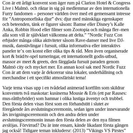
Con är ett årligt konvent som äger rum på Clarion Hotel & Congress
Live i Malmö. och riktar in sig på medlemmar av den internationella
Furry fandomen – personer världen över med ett gemensamt intresse
för ”Antropomorfiska djur” dvs: djur med mänskliga egenskaper
och beteenden, tänk er figurer såsom: Bamse eller Disney’s Kalle
Anka, Robbin Hood eller filmer som Zootopia och många fler–men
alla som vill är självklart välkomna att delta.” ”Nordic Fuzz Con
erbjuder många olika aktiviteter såsom Rave-danser med live DJ-
musik, danstävlingar i fursuit, olika informativa eller interaktivs
paneler te’x om konst eller olika tips & råd. Men även organiserade
kort & bräd/tv-spel turneringar, ett internationellt godis-utbud,
massor av meet & greets, den färgglada fursuit paraden genom
Malmö city och mycket mer. En annan kool sak med Nordic Fuzz
Con är att dem varje år dekorerar sina lokaler, underhållning och
merchandise i ett specifikt atmosfäriskt tema!
Varje tema visas upp i en tvådelad animerad kortfilm som skildrar
konventets två maskotar: kusinerna Mousie & Eris (ett par Rauses:
mus-råtthybrider) som hamnar i olika lustiga äventyr och trubbel.
Den första delen visas först som en förhandstitt i slutet av
föregående års avslutningsceremonin, sedan igen under innevarande
års invigningsceremonin och den andra delen under
avslutningsceremonin innan den första delen av den nya filmen
avslöjas. Förvirrad? Du är inte ensam, kände likadant första gången
jag också! Tidigare teman inkludersr: (2013) ”Vikings VS Pirstes”