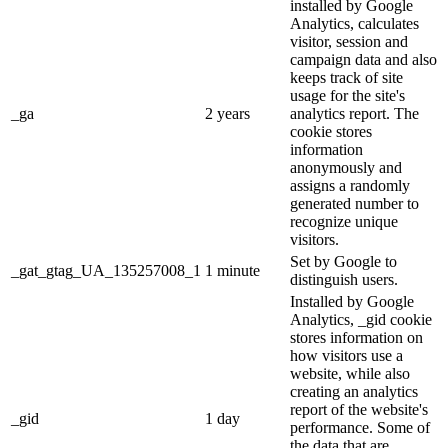
installed by Google
Analytics, calculates
visitor, session and
campaign data and also
keeps track of site
usage for the site's
_ga
2 years
analytics report. The
cookie stores
information
anonymously and
assigns a randomly
generated number to
recognize unique
visitors.
Set by Google to
_gat_gtag_UA_135257008_1
1 minute
distinguish users.
Installed by Google
Analytics, _gid cookie
stores information on
how visitors use a
website, while also
creating an analytics
report of the website's
_gid
1 day
performance. Some of
the data that are