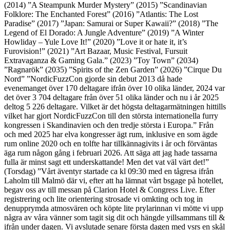
(2014) ”A Steampunk Murder Mystery” (2015) ”Scandinavian
Folklore: The Enchanted Forest” (2016) ”Atlantis: The Lost
Paradise” (2017) ”Japan: Samurai or Super Kawaii?” (2018) ”The
Legend of El Dorado: A Jungle Adventure” (2019) ”A Winter
Howliday – Yule Love It!” (2020) ”Love it or hate it, it’s
Furovision!” (2021) ”Art Bazaar, Music Festival, Fursuit
Extravaganza & Gaming Gala.” (2023) ”Toy Town” (2034)
”Ragnarök” (2035) ”Spirits of the Zen Garden” (2026) ”Cirque Du
Nord” ”NordicFuzzCon gjorde sin debut 2013 då hade
evenemanget över 170 deltagare ifrån över 10 olika länder, 2024 var
det över 3 704 deltagare från över 51 olika länder och nu i år 2025
deltog 5 226 deltagare. Vilket är det högsta deltagarmätningen hittills
vilket har gjort NordicFuzzCon till den största internationella furry
kongressen i Skandinavien och den tredje största i Europa.” Från
och med 2025 har elva kongresser ägt rum, inklusive en som ägde
rum online 2020 och en tolfte har tillkännagivits i år och förväntas
äga rum någon gång i februari 2026. Att säga att jag hade tassarna
fulla är minst sagt ett underskattande! Men det vat väl värt det!”
(Torsdag) ”Vårt äventyr startade ca kl 09:30 med en tågresa ifrån
Laholm till Malmö där vi, efter att ha lämnat vårt bsgage på hotellet,
begav oss av till messan på Clarion Hotel & Congress Live. Efter
registrering och lite orientering strosade vi omkting och tog in
denupprymda atmosvären och köpte lite prylarinnan vi mötte vi upp
några av våra vänner som tagit sig dit och hängde yillsammans till &
ifrån under dagen. Vi avslutade senare första dagen med vsrs en skål