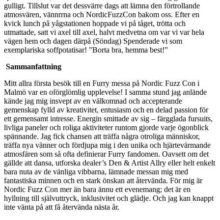
gulligt. Tillslut var det dessvärre dags att lämna den förtrollande
atmosvären, vännrrna och NordicFuzzCon bakom oss. Efter en
kvick lunch på yågstationen hoppade vi på tåget, trötta och
utmattade, satt vi axel till axel, halvt medvetna om var vi var hela
vägen hem och dagen därpå (Söndag) Spenderade vi som
exemplariska soffpotatisar! ”Borta bra, hemma best!”
Sammanfattning
Mitt allra första besök till en Furry messa på Nordic Fuzz Con i
Malmö var en oförglömlig upplevelse! I samma stund jag anlände
kände jag mig insvept av en välkomnad och accepterande
gemenskap fylld av kreativitet, entusiasm och en delad passion för
ett gemensamt intresse. Energin smittade av sig – färgglada fursuits,
livliga paneler och roliga aktiviteter runtom gjorde varje ögonblick
spännande. Jag fick chansen att träffa några otroliga människor,
träffa nya vänner och fördjupa mig i den unika och hjärtevärmande
atmosfären som så ofta definierar Furry fandomen. Oavsett om det
gällde att dansa, utforska dealer’s Den & Artist Allry eller helt enkelt
bara nuta av de vänliga vibbarna, lämnade messan mig med
fantastiska minnen och en stark önskan att återvända. För mig är
Nordic Fuzz Con mer än bara ännu ett evenemang; det är en
hyllning till självuttryck, inklusivitet och glädje. Och jag kan knappt
inte vänta på att få återvända nästa år.