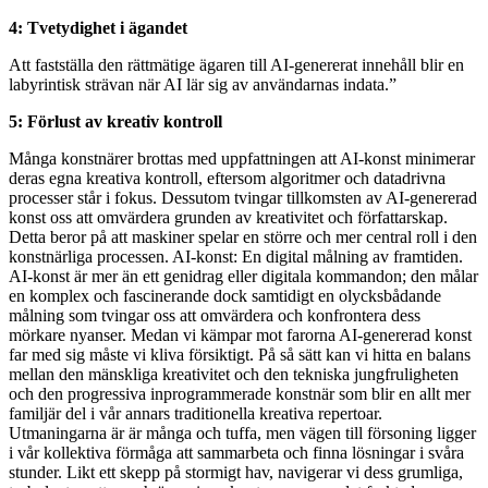
4: Tvetydighet i ägandet
Att fastställa den rättmätige ägaren till AI-genererat innehåll blir en
labyrintisk strävan när AI lär sig av användarnas indata.”
5: Förlust av kreativ kontroll
Många konstnärer brottas med uppfattningen att AI-konst minimerar
deras egna kreativa kontroll, eftersom algoritmer och datadrivna
processer står i fokus. Dessutom tvingar tillkomsten av AI-genererad
konst oss att omvärdera grunden av kreativitet och författarskap.
Detta beror på att maskiner spelar en större och mer central roll i den
konstnärliga processen. AI-konst: En digital målning av framtiden.
AI-konst är mer än ett genidrag eller digitala kommandon; den målar
en komplex och fascinerande dock samtidigt en olycksbådande
målning som tvingar oss att omvärdera och konfrontera dess
mörkare nyanser. Medan vi kämpar mot farorna AI-genererad konst
far med sig måste vi kliva försiktigt. På så sätt kan vi hitta en balans
mellan den mänskliga kreativitet och den tekniska jungfruligheten
och den progressiva inprogrammerade konstnär som blir en allt mer
familjär del i vår annars traditionella kreativa repertoar.
Utmaningarna är är många och tuffa, men vägen till försoning ligger
i vår kollektiva förmåga att sammarbeta och finna lösningar i svåra
stunder. Likt ett skepp på stormigt hav, navigerar vi dess grumliga,