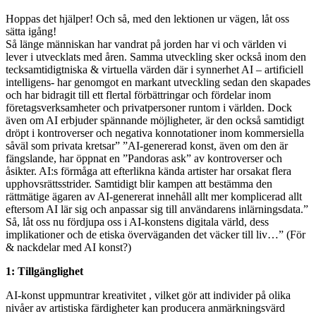
Hoppas det hjälper! Och så, med den lektionen ur vägen, låt oss
sätta igång!
Så länge människan har vandrat på jorden har vi och världen vi
lever i utvecklats med åren. Samma utveckling sker också inom den
tecksamtidigtniska & virtuella värden där i synnerhet AI – artificiell
intelligens- har genomgot en markant utveckling sedan den skapades
och har bidragit till ett flertal förbättringar och fördelar inom
företagsverksamheter och privatpersoner runtom i världen. Dock
även om AI erbjuder spännande möjligheter, är den också samtidigt
dröpt i kontroverser och negativa konnotationer inom kommersiella
såväl som privata kretsar” ”AI-genererad konst, även om den är
fängslande, har öppnat en ”Pandoras ask” av kontroverser och
åsikter. AI:s förmåga att efterlikna kända artister har orsakat flera
upphovsrättsstrider. Samtidigt blir kampen att bestämma den
rättmätige ägaren av AI-genererat innehåll allt mer komplicerad allt
eftersom AI lär sig och anpassar sig till användarens inlärningsdata.”
Så, låt oss nu fördjupa oss i AI-konstens digitala värld, dess
implikationer och de etiska överväganden det väcker till liv…” (För
& nackdelar med AI konst?)
1: Tillgänglighet
AI-konst uppmuntrar kreativitet , vilket gör att individer på olika
nivåer av artistiska färdigheter kan producera anmärkningsvärd