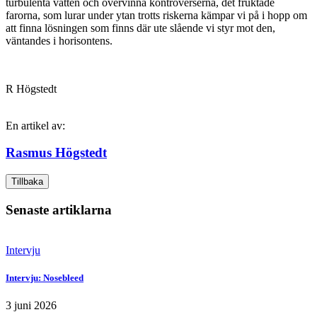
turbulenta vatten och övervinna kontroverserna, det fruktade
farorna, som lurar under ytan trotts riskerna kämpar vi på i hopp om
att finna lösningen som finns där ute slående vi styr mot den,
väntandes i horisontens.
R Högstedt
En artikel av:
Rasmus Högstedt
Tillbaka
Senaste artiklarna
Intervju
Intervju: Nosebleed
3 juni 2026