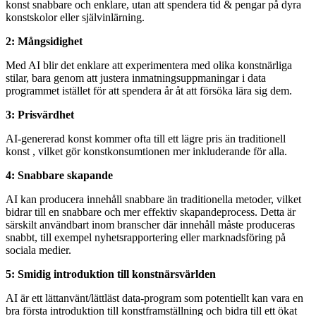
konst snabbare och enklare, utan att spendera tid & pengar på dyra
konstskolor eller självinlärning.
2: Mångsidighet
Med AI blir det enklare att experimentera med olika konstnärliga
stilar, bara genom att justera inmatningsuppmaningar i data
programmet istället för att spendera år åt att försöka lära sig dem.
3: Prisvärdhet
AI-genererad konst kommer ofta till ett lägre pris än traditionell
konst , vilket gör konstkonsumtionen mer inkluderande för alla.
4: Snabbare skapande
AI kan producera innehåll snabbare än traditionella metoder, vilket
bidrar till en snabbare och mer effektiv skapandeprocess. Detta är
särskilt användbart inom branscher där innehåll måste produceras
snabbt, till exempel nyhetsrapportering eller marknadsföring på
sociala medier.
5: Smidig introduktion till konstnärsvärlden
AI är ett lättanvänt/lättläst data-program som potentiellt kan vara en
bra första introduktion till konstframställning och bidra till ett ökat