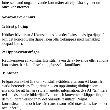
intresse bland unga, blivande konstnärer att vilja lära sig mer om
olika konstformer.
Nackdelar med AI-konst
1: Brist på djup
Kritiker hävdar att AI-konst kan sakna det ”känslomässiga djupet”
och det konceptuella djupet som ofta förknippas med mänskligt
skapad konst.
2: Upphovsrättsfrågor
Replikeringen av konstnärliga stilar, även de av levande eller avlidna
konstnärer, har lett till svåra upphovsrättskonflikter.
3: Äkthet
Frågan om äkthet är stor i konstnärsvärlden, eftersom AI-konst är
starkt beroende av ”algoritmer” – en uppsättning riktlinjer som
används för att hantera stora mängder information: dvs AI ”tar” flera
redan existerande bilder/ljud//videor och konverterar-klipper ihop
dem till flera versioner av det önskade resultatet. Något
konstnärsvärlden och kreatärer anser som stöld utav deras kreationer
och idéer.” (