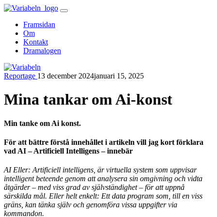
Skip
to
Framsidan
content
Om
Kontakt
Dramalogen
Reportage
13 december 2024
januari 15, 2025
Variabeln
Mina tankar om Ai-konst
Min tanke om Ai konst.
För att bättre förstå innehållet i artikeln vill jag kort förklara
vad AI – Artificiell Intelligens – innebär
AI Eller: Artificiell intelligens, är virtuella system som uppvisar
intelligent beteende genom att analysera sin omgivning och vidta
åtgärder – med viss grad av självständighet – för att uppnå
särskilda mål.
Eller helt enkelt: Ett data program som, till en viss
gräns, kan tänka själv och genomföra vissa uppgifter via
kommandon.