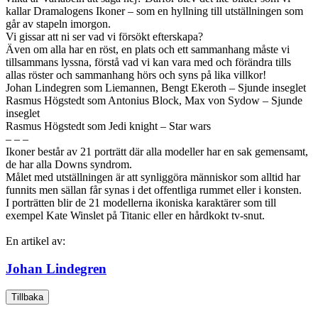
kallar Dramalogens Ikoner – som en hyllning till utställningen som
går av stapeln imorgon.
Vi gissar att ni ser vad vi försökt efterskapa?
Även om alla har en röst, en plats och ett sammanhang måste vi
tillsammans lyssna, förstå vad vi kan vara med och förändra tills
allas röster och sammanhang hörs och syns på lika villkor!
Johan Lindegren som Liemannen, Bengt Ekeroth – Sjunde inseglet
Rasmus Högstedt som Antonius Block, Max von Sydow – Sjunde
inseglet
Rasmus Högstedt som Jedi knight – Star wars
– – –
Ikoner består av 21 porträtt där alla modeller har en sak gemensamt,
de har alla Downs syndrom.
Målet med utställningen är att synliggöra människor som alltid har
funnits men sällan får synas i det offentliga rummet eller i konsten.
I porträtten blir de 21 modellerna ikoniska karaktärer som till
exempel Kate Winslet på Titanic eller en hårdkokt tv-snut.
En artikel av:
Johan Lindegren
Tillbaka