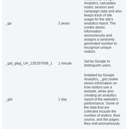
Analytics, calculates
visitor, session and
campaign data and also
keeps track of site
usage for the site's
_ga
2 years
analytics report. The
cookie stores
information
anonymously and
assigns a randomly
generated number to
recognize unique
visitors.
Set by Google to
_gat_gtag_UA_135257008_1
1 minute
distinguish users.
Installed by Google
Analytics, _gid cookie
stores information on
how visitors use a
website, while also
creating an analytics
_gid
1 day
report of the website's
performance. Some of
the data that are
collected include the
number of visitors, their
source, and the pages
they visit anonymously.