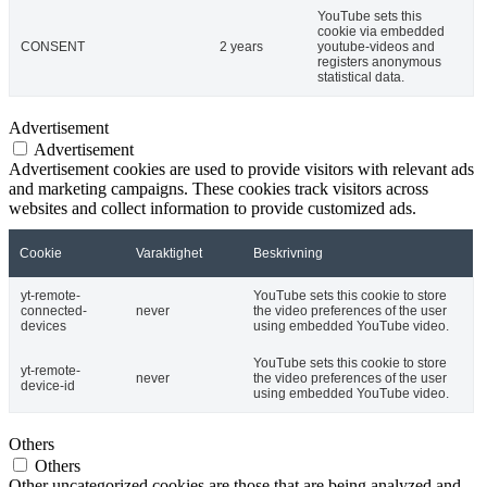
YouTube sets this
cookie via embedded
CONSENT
2 years
youtube-videos and
registers anonymous
statistical data.
Advertisement
Advertisement
Advertisement cookies are used to provide visitors with relevant ads
and marketing campaigns. These cookies track visitors across
websites and collect information to provide customized ads.
Cookie
Varaktighet
Beskrivning
yt-remote-
YouTube sets this cookie to store
connected-
never
the video preferences of the user
devices
using embedded YouTube video.
YouTube sets this cookie to store
yt-remote-
never
the video preferences of the user
device-id
using embedded YouTube video.
Others
Others
Other uncategorized cookies are those that are being analyzed and