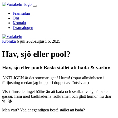
Skip
to
Framsidan
content
Om
Kontakt
Dramalogen
Krönika
6 juli 2025
augusti 6, 2025
Variabeln
Hav, sjö eller pool?
Hav, sjö eller pool: Bästa stället att bada & varför.
ÄNTLIGEN är det sommar igen! Hurra! (ropar allmänheten i
förtjusning medan jag hoppar i doppet av förtvivlan)
Visst finns det inget bättre än att bada och svalka av sig när solen
gassar. fram med badkläderna, solkrämen och glatt humör, nu drar
vi! 🙂
Men vart? Vad är egentligen bestå stället att bada?