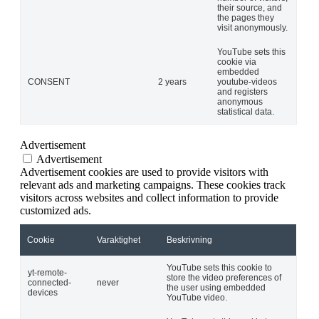
their source, and
the pages they
visit anonymously.
YouTube sets this
cookie via
embedded
CONSENT
2 years
youtube-videos
and registers
anonymous
statistical data.
Advertisement
Advertisement
Advertisement cookies are used to provide visitors with
relevant ads and marketing campaigns. These cookies track
visitors across websites and collect information to provide
customized ads.
Cookie
Varaktighet
Beskrivning
YouTube sets this cookie to
yt-remote-
store the video preferences of
connected-
never
the user using embedded
devices
YouTube video.