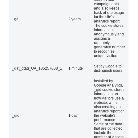
campaign data
and also keeps
track of site usage
for the site's
_ga
2 years
analytics report.
The cookie stores
information
anonymously and
assigns a
randomly
generated number
to recognize
unique visitors.
Set by Google to
_gat_gtag_UA_135257008_1
1 minute
distinguish users.
Installed by
Google Analytics,
_gid cookie stores
information on
how visitors use a
website, while
also creating an
analytics report of
_gid
1 day
the website's
performance.
Some of the data
that are collected
include the
number of visitors,