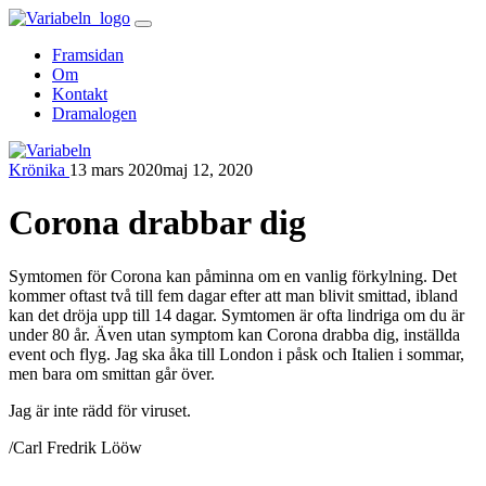
Skip
to
Framsidan
content
Om
Kontakt
Dramalogen
Krönika
13 mars 2020
maj 12, 2020
Variabeln
Corona drabbar dig
Symtomen för Corona kan påminna om en vanlig förkylning. Det
kommer oftast två till fem dagar efter att man blivit smittad, ibland
kan det dröja upp till 14 dagar. Symtomen är ofta lindriga om du är
under 80 år. Även utan symptom kan Corona drabba dig, inställda
event och flyg. Jag ska åka till London i påsk och Italien i sommar,
men bara om smittan går över.
Jag är inte rädd för viruset.
/Carl Fredrik Lööw