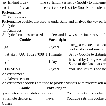
sp_landing
1 day
The sp_landing is set by Spotify to implemen
sp_t
1 year
The sp_t cookie is set by Spotify to implemen
Performance
Performance
Performance cookies are used to understand and analyze the key perfor
Analytics
Analytics
Analytical cookies are used to understand how visitors interact with th
Cookie
Varaktighet
The _ga cookie, installed
_ga
2 years
cookie stores informatio
_gat_gtag_UA_135257008_1
1 minute
Set by Google to distingu
Installed by Google Analy
_gid
1 day
Some of the data that are
CONSENT
2 years
YouTube sets this cookie
Advertisement
Advertisement
Advertisement cookies are used to provide visitors with relevant ads 
Cookie
Varaktighet
yt-remote-connected-devices
never
YouTube sets this cookie 
yt-remote-device-id
never
YouTube sets this cookie 
Others