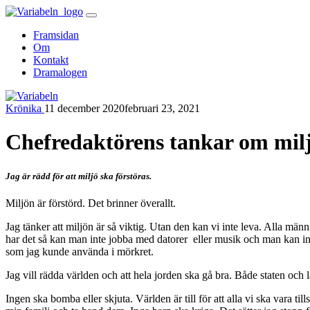
Skip
to
Framsidan
content
Om
Kontakt
Dramalogen
Krönika
11 december 2020
februari 23, 2021
Variabeln
Chefredaktörens tankar om mil
Jag är rädd för att miljö ska förstöras.
Miljön är förstörd. Det brinner överallt.
Jag tänker att miljön är så viktig. Utan den kan vi inte leva. Alla män
har det så kan man inte jobba med datorer eller musik och man kan in
som jag kunde använda i mörkret.
Jag vill rädda världen och att hela jorden ska gå bra. Både staten och
Ingen ska bomba eller skjuta. Världen är till för att alla vi ska vara ti