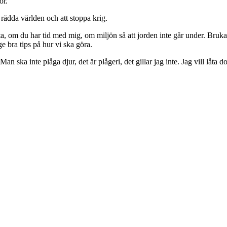
för.
t rädda
världen och att stoppa krig.
ata, om du har tid med mig, om miljön så att jorden inte går under. Bru
 bra tips på hur vi ska göra.
 Man ska inte
plåga djur, det är plågeri, det gillar jag inte. Jag vill låt