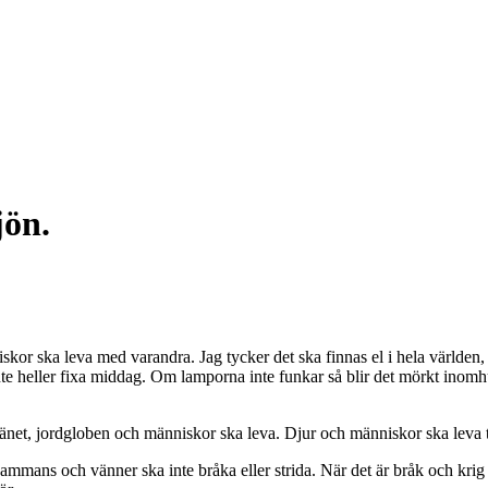
jön.
niskor ska leva med varandra. Jag tycker det ska finnas el i hela världe
te heller fixa middag. Om lamporna inte funkar så blir det mörkt inomhu
 länet, jordgloben och människor ska leva. Djur och människor ska leva 
llsammans och vänner ska inte bråka eller strida. När det är bråk och krig