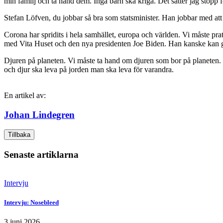
min familj och ta hand dem. Inga barn ska kriga. Det sätter jag stopp 
Stefan Löfven, du jobbar så bra som statsminister. Han jobbar med at
Corona har spridits i hela samhället, europa och världen. Vi måste pr
med Vita Huset och den nya presidenten Joe Biden. Han kanske kan ge
Djuren på planeten. Vi måste ta hand om djuren som bor på planeten.
och djur ska leva på jorden man ska leva för varandra.
En artikel av:
Johan Lindegren
Tillbaka
Senaste artiklarna
Intervju
Intervju: Nosebleed
3 juni 2026