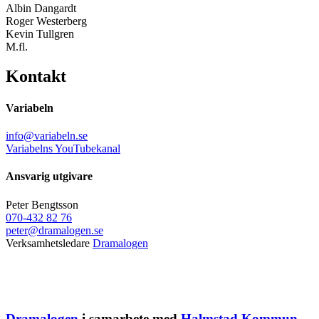
Albin Dangardt
Roger Westerberg
Kevin Tullgren
M.fl.
Kontakt
Variabeln
info@variabeln.se
Variabelns YouTubekanal
Ansvarig utgivare
Peter Bengtsson
070-432 82 76
peter@dramalogen.se
Verksamhetsledare
Dramalogen
Dramalogen
i samarbete med
Halmstad Kommun