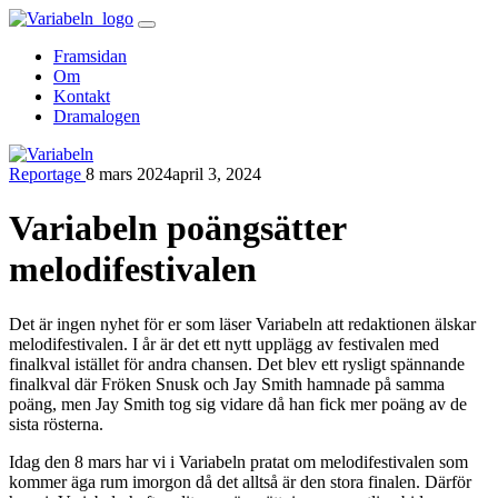
Skip
to
Framsidan
content
Om
Kontakt
Dramalogen
Reportage
8 mars 2024
april 3, 2024
Variabeln
Variabeln poängsätter
melodifestivalen
Det är ingen nyhet för er som läser Variabeln att redaktionen älskar
melodifestivalen. I år är det ett nytt upplägg av festivalen med
finalkval istället för andra chansen. Det blev ett rysligt spännande
finalkval där Fröken Snusk och Jay Smith hamnade på samma
poäng, men Jay Smith tog sig vidare då han fick mer poäng av de
sista rösterna.
Idag den 8 mars har vi i Variabeln pratat om melodifestivalen som
kommer äga rum imorgon då det alltså är den stora finalen. Därför