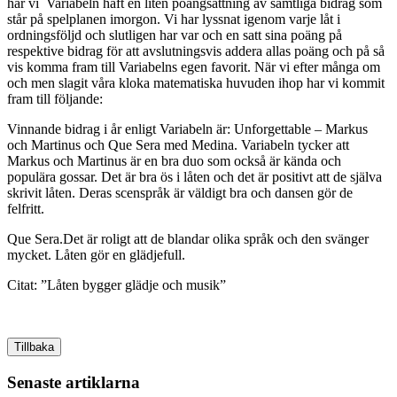
har vi Variabeln haft en liten poängsättning av samtliga bidrag som
står på spelplanen imorgon. Vi har lyssnat igenom varje låt i
ordningsföljd och slutligen har var och en satt sina poäng på
respektive bidrag för att avslutningsvis addera allas poäng och på så
vis komma fram till Variabelns egen favorit. När vi efter många om
och men slagit våra kloka matematiska huvuden ihop har vi kommit
fram till följande:
Vinnande bidrag i år enligt Variabeln är: Unforgettable – Markus
och Martinus och Que Sera med Medina. Variabeln tycker att
Markus och Martinus är en bra duo som också är kända och
populära gossar. Det är bra ös i låten och det är positivt att de själva
skrivit låten. Deras scenspråk är väldigt bra och dansen gör de
felfritt.
Que Sera.Det är roligt att de blandar olika språk och den svänger
mycket. Låten gör en glädjefull.
Citat: ”Låten bygger glädje och musik”
Tillbaka
Senaste artiklarna