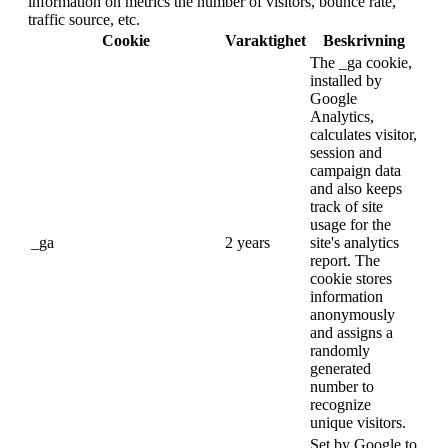
information on metrics the number of visitors, bounce rate,
traffic source, etc.
Cookie
Varaktighet
Beskrivning
The _ga cookie,
installed by
Google
Analytics,
calculates visitor,
session and
campaign data
and also keeps
track of site
usage for the
_ga
2 years
site's analytics
report. The
cookie stores
information
anonymously
and assigns a
randomly
generated
number to
recognize
unique visitors.
Set by Google to