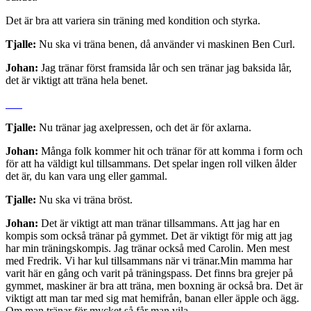
Det är bra att variera sin träning med kondition och styrka.
Tjalle:
Nu ska vi träna benen, då använder vi maskinen Ben Curl.
Johan:
Jag tränar först framsida lår och sen tränar jag baksida lår,
det är viktigt att träna hela benet.
Tjalle:
Nu tränar jag axelpressen, och det är för axlarna.
Johan:
Många folk kommer hit och tränar för att komma i form och
för att ha väldigt kul tillsammans. Det spelar ingen roll vilken ålder
det är, du kan vara ung eller gammal.
Tjalle:
Nu ska vi träna bröst.
Johan:
Det är viktigt att man tränar tillsammans. Att jag har en
kompis som också tränar på gymmet. Det är viktigt för mig att jag
har min träningskompis. Jag tränar också med Carolin. Men mest
med Fredrik. Vi har kul tillsammans när vi tränar.Min mamma har
varit här en gång och varit på träningspass. Det finns bra grejer på
gymmet, maskiner är bra att träna, men boxning är också bra. Det är
viktigt att man tar med sig mat hemifrån, banan eller äpple och ägg.
Om man tränar för mycket så får man vila.