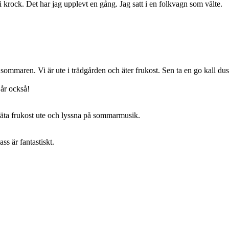
 bli krock. Det har jag upplevt en gång. Jag satt i en folkvagn som välte.
a sommaren. Vi är ute i trädgården och äter frukost. Sen ta en go kall du
 år också!
 äta frukost ute och lyssna på sommarmusik.
ss är fantastiskt.