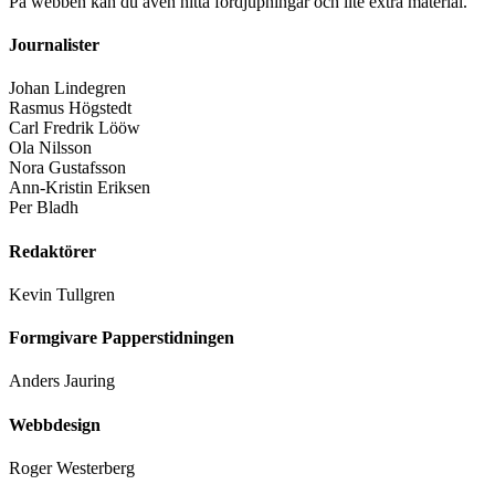
På webben kan du även hitta fördjupningar och lite extra material.
Journalister
Johan Lindegren
Rasmus Högstedt
Carl Fredrik Lööw
Ola Nilsson
Nora Gustafsson
Ann-Kristin Eriksen
Per Bladh
Redaktörer
Kevin Tullgren
Formgivare Papperstidningen
Anders Jauring
Webbdesign
Roger Westerberg