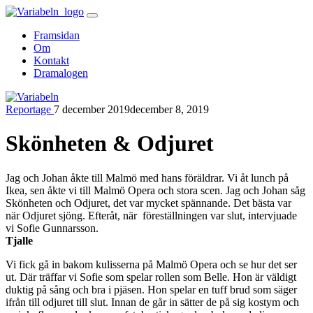
Skip
to
Framsidan
content
Om
Kontakt
Dramalogen
Reportage
7 december 2019
december 8, 2019
Variabeln
Skönheten & Odjuret
Jag och Johan åkte till Malmö med hans föräldrar. Vi åt lunch på
Ikea, sen åkte vi till Malmö Opera och stora scen. Jag och Johan såg
Skönheten och Odjuret, det var mycket spännande. Det bästa var
när Odjuret sjöng. Efteråt, när föreställningen var slut, intervjuade
vi Sofie Gunnarsson.
Tjalle
Vi fick gå in bakom kulisserna på Malmö Opera och se hur det ser
ut. Där träffar vi Sofie som spelar rollen som Belle. Hon är väldigt
duktig på sång och bra i pjäsen. Hon spelar en tuff brud som säger
ifrån till odjuret till slut. Innan de går in sätter de på sig kostym och