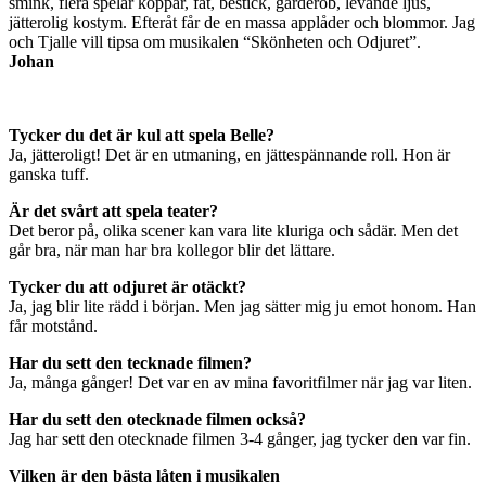
smink, flera spelar koppar, fat, bestick, garderob, levande ljus,
jätterolig kostym. Efteråt får de en massa applåder och blommor. Jag
och Tjalle vill tipsa om musikalen “Skönheten och Odjuret”.
Johan
Tycker du det är kul att spela Belle?
Ja, jätteroligt! Det är en utmaning, en jättespännande roll. Hon är
ganska tuff.
Är det svårt att spela teater?
Det beror på, olika scener kan vara lite kluriga och sådär. Men det
går bra, när man har bra kollegor blir det lättare.
Tycker du att odjuret är otäckt?
Ja, jag blir lite rädd i början. Men jag sätter mig ju emot honom. Han
får motstånd.
Har du sett den tecknade filmen?
Ja, många gånger! Det var en av mina favoritfilmer när jag var liten.
Har du sett den otecknade filmen också?
Jag har sett den otecknade filmen 3-4 gånger, jag tycker den var fin.
Vilken är den bästa låten i musikalen