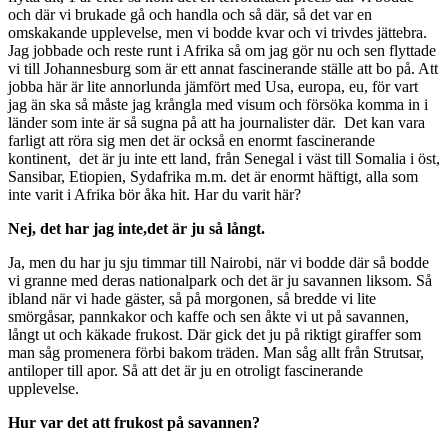
och där vi brukade gå och handla och så där, så det var en
omskakande upplevelse, men vi bodde kvar och vi trivdes jättebra.
Jag jobbade och reste runt i Afrika så om jag gör nu och sen flyttade
vi till Johannesburg som är ett annat fascinerande ställe att bo på. Att
jobba här är lite annorlunda jämfört med Usa, europa, eu, för vart
jag än ska så måste jag krångla med visum och försöka komma in i
länder som inte är så sugna på att ha journalister där. Det kan vara
farligt att röra sig men det är också en enormt fascinerande
kontinent, det är ju inte ett land, från Senegal i väst till Somalia i öst,
Sansibar, Etiopien, Sydafrika m.m. det är enormt häftigt, alla som
inte varit i Afrika bör åka hit. Har du varit här?
Nej, det har jag inte,det är ju så långt.
Ja, men du har ju sju timmar till Nairobi, när vi bodde där så bodde
vi granne med deras nationalpark och det är ju savannen liksom. Så
ibland när vi hade gäster, så på morgonen, så bredde vi lite
smörgåsar, pannkakor och kaffe och sen åkte vi ut på savannen,
långt ut och käkade frukost. Där gick det ju på riktigt giraffer som
man såg promenera förbi bakom träden. Man såg allt från Strutsar,
antiloper till apor. Så att det är ju en otroligt fascinerande
upplevelse.
Hur var det att frukost på savannen?