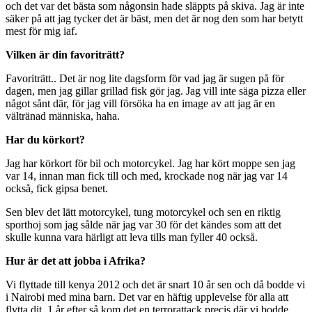
och det var det bästa som någonsin hade släppts på skiva. Jag är inte
säker på att jag tycker det är bäst, men det är nog den som har betytt
mest för mig iaf.
Vilken är din favoriträtt?
Favoriträtt.. Det är nog lite dagsform för vad jag är sugen på för
dagen, men jag gillar grillad fisk gör jag. Jag vill inte säga pizza eller
något sånt där, för jag vill försöka ha en image av att jag är en
vältränad människa, haha.
Har du körkort?
Jag har körkort för bil och motorcykel. Jag har kört moppe sen jag
var 14, innan man fick till och med, krockade nog när jag var 14
också, fick gipsa benet.
Sen blev det lätt motorcykel, tung motorcykel och sen en riktig
sporthoj som jag sålde när jag var 30 för det kändes som att det
skulle kunna vara härligt att leva tills man fyller 40 också.
Hur är det att jobba i Afrika?
Vi flyttade till kenya 2012 och det är snart 10 år sen och då bodde vi
i Nairobi med mina barn. Det var en häftig upplevelse för alla att
flytta dit, 1 år efter så kom det en terrorattack precis där vi bodde