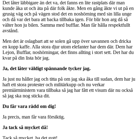
Det låter läbbigare än det va, det fanns en lite rastplats där man
kunde åka ut och äta på där folk åkte. Men en gång åkte vi ut på en
grusig väg och på vägen stod det en noshörning med sin lilla unge
och då var det bara att backa tillbaka igen. För blir hon arg då så
välter hon ju bilen. Samma med bufflar. Man får hålla respektfullt
avstånd.
Men det är oslagbart att se solen gå upp över savannen och dricka
en kopp kaffe. Alla stora djur utom elefanter har dem där. Dem har
Lejon, Bufflar, noshörningar, det finns allting i stort sett. Det har du
kvar på din lista hör jag.
Ja, det låter väldigt spännande tycker jag.
Ja just nu håller jag och titta på om jag ska åka till sudan, dem har ju
haft ett stora protester och militärkupp och nu verkar
premiärministern vara tillbaka så jag har fått ett visum där nu också
så jag ska nog sticka dit.
Du får vara rädd om dig!
Ja precis, man får vara försiktig.
Ja tack så mycket då!
Tack så mycket, ha det gott!