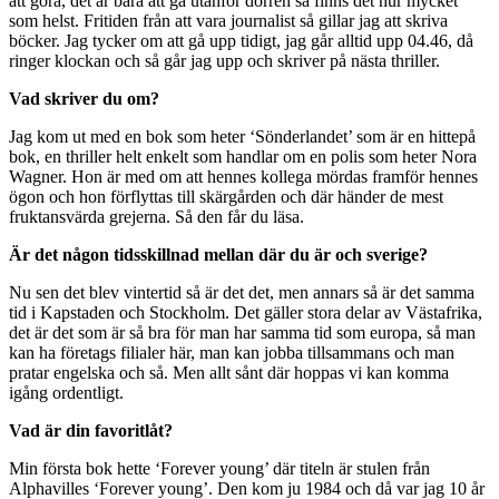
att göra, det är bara att gå utanför dörren så finns det hur mycket
som helst. Fritiden från att vara journalist så gillar jag att skriva
böcker. Jag tycker om att gå upp tidigt, jag går alltid upp 04.46, då
ringer klockan och så går jag upp och skriver på nästa thriller.
Vad skriver du om?
Jag kom ut med en bok som heter ‘Sönderlandet’ som är en hittepå
bok, en thriller helt enkelt som handlar om en polis som heter Nora
Wagner. Hon är med om att hennes kollega mördas framför hennes
ögon och hon förflyttas till skärgården och där händer de mest
fruktansvärda grejerna. Så den får du läsa.
Är det någon tidsskillnad mellan där du är och sverige?
Nu sen det blev vintertid så är det det, men annars så är det samma
tid i Kapstaden och Stockholm. Det gäller stora delar av Västafrika,
det är det som är så bra för man har samma tid som europa, så man
kan ha företags filialer här, man kan jobba tillsammans och man
pratar engelska och så. Men allt sånt där hoppas vi kan komma
igång ordentligt.
Vad är din favoritlåt?
Min första bok hette ‘Forever young’ där titeln är stulen från
Alphavilles ‘Forever young’. Den kom ju 1984 och då var jag 10 år