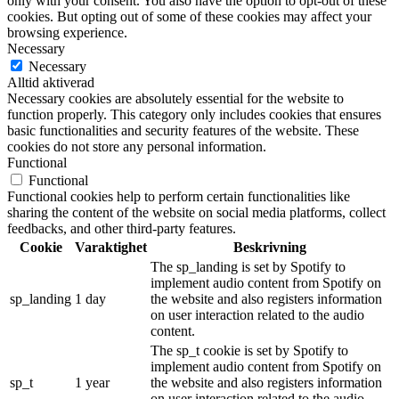
only with your consent. You also have the option to opt-out of these
cookies. But opting out of some of these cookies may affect your
browsing experience.
Necessary
Necessary
Alltid aktiverad
Necessary cookies are absolutely essential for the website to
function properly. This category only includes cookies that ensures
basic functionalities and security features of the website. These
cookies do not store any personal information.
Functional
Functional
Functional cookies help to perform certain functionalities like
sharing the content of the website on social media platforms, collect
feedbacks, and other third-party features.
Cookie
Varaktighet
Beskrivning
The sp_landing is set by Spotify to
implement audio content from Spotify on
sp_landing
1 day
the website and also registers information
on user interaction related to the audio
content.
The sp_t cookie is set by Spotify to
implement audio content from Spotify on
sp_t
1 year
the website and also registers information
on user interaction related to the audio