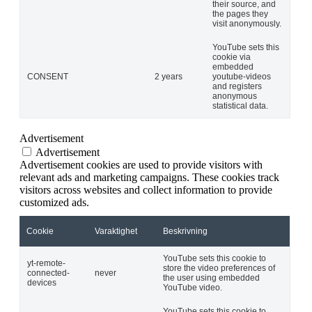
their source, and
the pages they
visit anonymously.
YouTube sets this
cookie via
embedded
CONSENT
2 years
youtube-videos
and registers
anonymous
statistical data.
Advertisement
Advertisement
Advertisement cookies are used to provide visitors with
relevant ads and marketing campaigns. These cookies track
visitors across websites and collect information to provide
customized ads.
Cookie
Varaktighet
Beskrivning
YouTube sets this cookie to
yt-remote-
store the video preferences of
connected-
never
the user using embedded
devices
YouTube video.
YouTube sets this cookie to