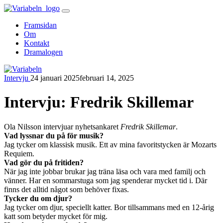
Skip
to
Framsidan
content
Om
Kontakt
Dramalogen
Intervju
24 januari 2025
februari 14, 2025
Variabeln
Intervju: Fredrik Skillemar
Ola Nilsson intervjuar nyhetsankaret
Fredrik Skillemar
.
Vad lyssnar du på för musik?
Jag tycker om klassisk musik. Ett av mina favoritstycken är Mozarts
Requiem.
Vad gör du på fritiden?
När jag inte jobbar brukar jag träna läsa och vara med familj och
vänner. Har en sommarstuga som jag spenderar mycket tid i. Där
finns det alltid något som behöver fixas.
Tycker du om djur?
Jag tycker om djur, speciellt katter. Bor tillsammans med en 12-årig
katt som betyder mycket för mig.