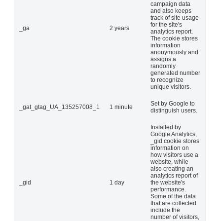
campaign data
and also keeps
track of site usage
for the site's
_ga
2 years
analytics report.
The cookie stores
information
anonymously and
assigns a
randomly
generated number
to recognize
unique visitors.
Set by Google to
_gat_gtag_UA_135257008_1
1 minute
distinguish users.
Installed by
Google Analytics,
_gid cookie stores
information on
how visitors use a
website, while
also creating an
analytics report of
_gid
1 day
the website's
performance.
Some of the data
that are collected
include the
number of visitors,