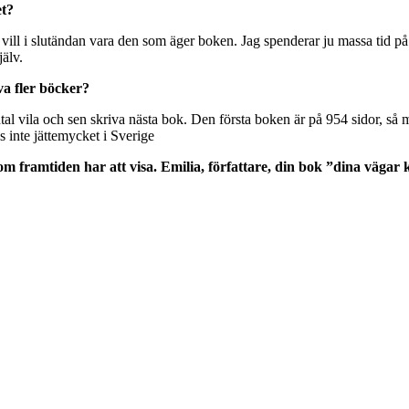
et?
vill i slutändan vara den som äger boken. Jag spenderar ju massa tid på
jälv.
iva fler böcker?
mental vila och sen skriva nästa bok. Den första boken är på 954 sidor,
s inte jättemycket i Sverige
som framtiden har att visa. Emilia, författare, din bok ”dina väga