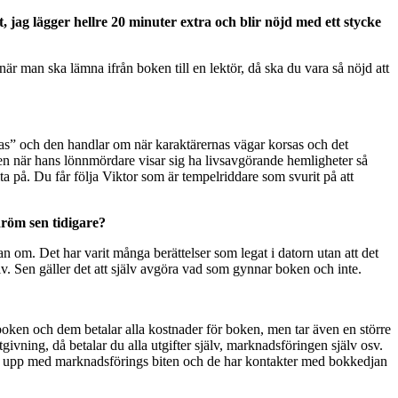
et, jag lägger hellre 20 minuter extra och blir nöjd med ett stycke
 när man ska lämna ifrån boken till en lektör, då ska du vara så nöjd att
orsas” och den handlar om när karaktärernas vägar korsas och det
en när hans lönnmördare visar sig ha livsavgörande hemligheter så
ita på. Du får följa Viktor som är tempelriddare som svurit på att
 dröm sen tidigare?
idan om. Det har varit många berättelser som legat i datorn utan att det
själv. Sen gäller det att själv avgöra vad som gynnar boken och inte.
 an boken och dem betalar alla kostnader för boken, men tar även en större
givning, då betalar du alla utgifter själv, marknadsföringen själv osv.
öttar upp med marknadsförings biten och de har kontakter med bokkedjan