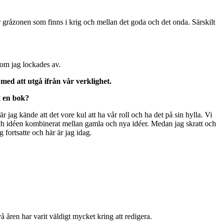
r gråzonen som finns i krig och mellan det goda och det onda. Särskilt
r som jag lockades av.
 med att utgå ifrån vår verklighet.
st en bok?
 jag kände att det vore kul att ha vår roll och ha det på sin hylla. Vi
 och idéen kombinerat mellan gamla och nya idéer. Medan jag skratt och
g fortsatte och här är jag idag.
vå åren har varit väldigt mycket kring att redigera.