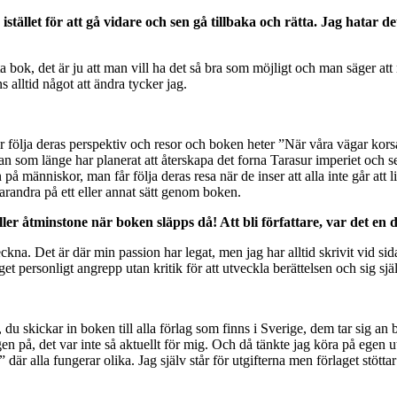
istället för att gå vidare och sen gå tillbaka och rätta. Jag hatar d
sta bok, det är ju att man vill ha det så bra som möjligt och man säger att
 alltid något att ändra tycker jag.
u får följa deras perspektiv och resor och boken heter ”När våra vägar k
 som länge har planerat att återskapa det forna Tarasur imperiet och s
å människor, man får följa deras resa när de inser att alla inte går att l
randra på ett eller annat sätt genom boken.
Eller åtminstone när boken släpps då! Att bli författare, var det en
 teckna. Det är där min passion har legat, men jag har alltid skrivit vid s
inget personligt angrepp utan kritik för att utveckla berättelsen och sig 
lag, du skickar in boken till alla förlag som finns i Sverige, dem tar sig
en på, det var inte så aktuellt för mig. Och då tänkte jag köra på egen ut
 där alla fungerar olika. Jag själv står för utgifterna men förlaget st