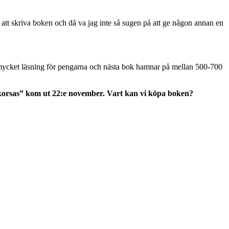
 att skriva boken och då va jag inte så sugen på att ge någon annan en
 så mycket läsning för pengarna och nästa bok hamnar på mellan 500-700
r korsas” kom ut 22:e november. Vart kan vi köpa boken?