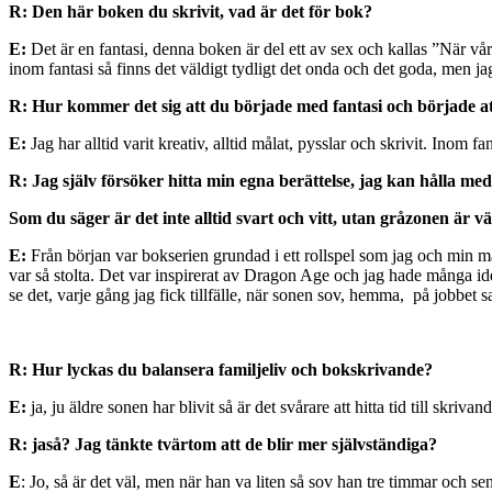
R: Den här boken du skrivit, vad är det för bok?
E:
Det är en fantasi, denna boken är del ett av sex och kallas ”När vå
inom fantasi så finns det väldigt tydligt det onda och det goda, men jag 
R: Hur kommer det sig att du började med fantasi och började a
E:
Jag har alltid varit kreativ, alltid målat, pysslar och skrivit. Inom f
R: Jag själv försöker hitta min egna berättelse, jag kan hålla me
Som du säger är det inte alltid svart och vitt, utan gråzonen är v
E:
Från början var bokserien grundad i ett rollspel som jag och min man 
var så stolta. Det var inspirerat av Dragon Age och jag hade många idé
se det, varje gång jag fick tillfälle, när sonen sov, hemma, på jobbet sa
R: Hur lyckas du balansera familjeliv och bokskrivande?
E:
ja, ju äldre sonen har blivit så är det svårare att hitta tid till skrivan
R: jaså? Jag tänkte tvärtom att de blir mer självständiga?
E
: Jo, så är det väl, men när han va liten så sov han tre timmar och se