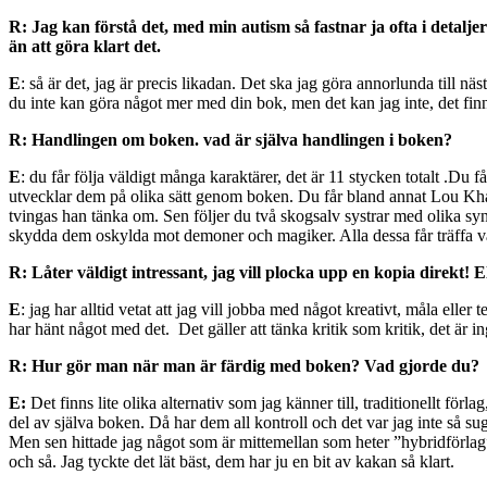
R: Jag kan förstå det, med min autism så fastnar ja ofta i detaljer 
än att göra klart det.
E
: så är det, jag är precis likadan. Det ska jag göra annorlunda till nä
du inte kan göra något mer med din bok, men det kan jag inte, det finns
R: Handlingen om boken. vad är själva handlingen i boken?
E
: du får följa väldigt många karaktärer, det är 11 stycken totalt .D
utvecklar dem på olika sätt genom boken. Du får bland annat Lou Khan
tvingas han tänka om. Sen följer du två skogsalv systrar med olika syn p
skydda dem oskylda mot demoner och magiker. Alla dessa får träffa va
R: Låter väldigt intressant, jag vill plocka upp en kopia direkt! 
E
: jag har alltid vetat att jag vill jobba med något kreativt, måla eller
har hänt något med det.
Det gäller att tänka kritik som kritik, det är 
R: Hur gör man när man är färdig med boken? Vad gjorde du?
E:
Det finns lite olika alternativ som jag känner till, traditionellt för
del av själva boken. Då har dem all kontroll och det var jag inte så sug
Men sen hittade jag något som är mittemellan som heter ”hybridförlag”
och så. Jag tyckte det lät bäst, dem har ju en bit av kakan så klart.