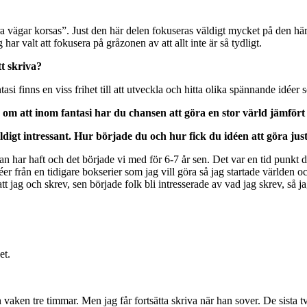
ra vägar korsas”. Just den här delen fokuseras väldigt mycket på den hä
har valt att fokusera på gråzonen av att allt inte är så tydligt.
tt skriva?
antasi finns en viss frihet till att utveckla och hitta olika spännande idée
d om att inom fantasi har du chansen att göra en stor värld jämfört
äldigt intressant. Hur började du och hur fick du idéen att göra ju
har haft och det började vi med för 6-7 år sen. Det var en tid punkt där
er från en tidigare bokserier som jag vill göra så jag startade världen
tt jag och skrev, sen började folk bli intresserade av vad jag skrev, så ja
det.
n vaken tre timmar. Men jag får fortsätta skriva när han sover. De sista t