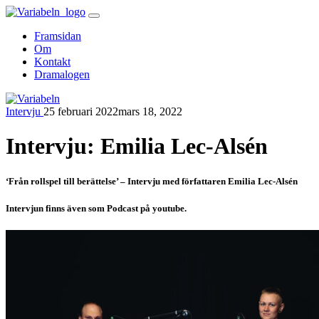
Skip
to
Framsidan
content
Om
Kontakt
Dramalogen
Intervju
25 februari 2022
mars 18, 2022
Variabeln
Intervju: Emilia Lec-Alsén
‘Från rollspel till berättelse’ – Intervju med författaren Emilia Lec-Alsén
Intervjun finns även som Podcast på youtube.