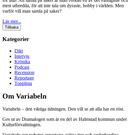
för alla! Att samla på saker är utan tvekan en av det vanligaste och
mest utbredda, för att inte tala om dyraste, hobby i världen. Men
varför vill man samla på saker?
Läs mer...
Tillbaka
Kategorier
Dikt
Intervju
Krönika
Podcast
Recension
Reportage
Topplista
Om Variabeln
Variabeln – den viktiga tidningen. Den vill se att alla har en röst.
Ges ut av Dramalogen som är en del av Halmstad kommun under
Kulturförvaltningen.
Variabeln ger nyheter, reportage, roliga tips och underfundiga